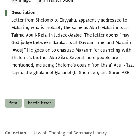
Image
1 Transcription
Description
Letter from Shelomo b. Eliyyahu, apparently addressed to
Makārim, who is probably the same as Abū l-Makārim b. al-
Talmid Abū l-Riḍā. In Judaeo-Arabic. The letter opens "may
God judge between Barakāt b. al-Dayyān [=me] and Makārim
[=you]." He goes on to chastise Makārim for quarreling with
Shelomo's brother Abū Zikrī. Several more people are
mentioned, including Shelomo's cousin (ibn khāla) Abū l-ʿIzz,
Fayrūz the ghulām of Ḥananel (b. Shemuel), and Surūr. ASE
Tags
fight
hostile letter
Collection
Jewish Theological Seminary Library
Additional metadata