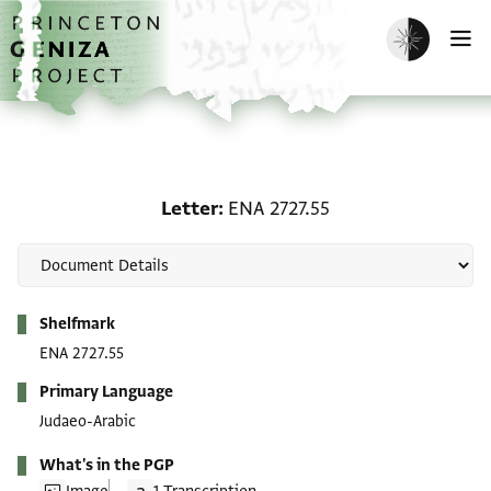
Skip to main content
home
Enable dark m
O
Letter: ENA 2727.55
Letter
ENA 2727.55
Metadata
Shelfmark
ENA 2727.55
Primary Language
Judaeo-Arabic
What's in the PGP