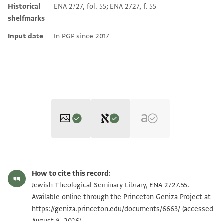
Historical
ENA 2727, fol. 55; ENA 2727, f. 55
shelfmarks
Input date
In PGP since 2017
Editor: Elbaum, Alan
ENA 2727.55 1
Zoom and Rotate
Alan Elbaum's digital edition (2024).
How to cite this record:
בר
ENA 2727.55 2
Zoom and Rotate
Jewish Theological Seminary Library, ENA 2727.55.
ישפוט השם בין ברכאת בן אלד/י/אן ובין מכארם
Available online through the Princeton Geniza Project at
לא שך אן פי קלב אלשיך אבי אלמכארם אבן אלשיך
https://geniza.princeton.edu/documents/6663/
(accessed
Image Permissions Statement
August 8, 2026).