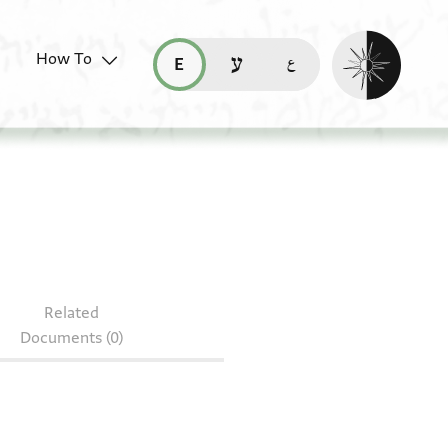
Enable dark mo
How To
قراءة هذه الصفحة في العربيّة (ar)
read this page in English (en)
קריאת העמוד ב-עברית (he)
Related
Documents (0)