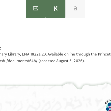
)‎
(in Hebrew) (Tel Aviv University, 1983), vol. 3.
ENA 1822a.23 1
ENA 1822a.23 2
:
100%
100%
ary Library, ENA 1822a.23. Available online through the Princet
n.edu/documents/648/
(accessed August 6, 2026).