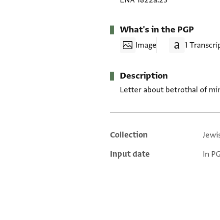
ENA 1822a.23
What's in the PGP
Image
1 Transcri
Description
Letter about betrothal of min
Collection
Jewi
Additional metadata
Input date
In P