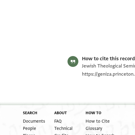
Moshe Gil,
Palestine During the First Muslim Period (634–1099
Editor: Gil, Moshe
ENA 1822a.23 3
ENA 1822a.23 4
Image Permissions Statement
How to cite this record
Jewish Theological Semin
https://geniza.princeto
SEARCH
ABOUT
HOW TO
Documents
FAQ
How to Cite
People
Technical
Glossary