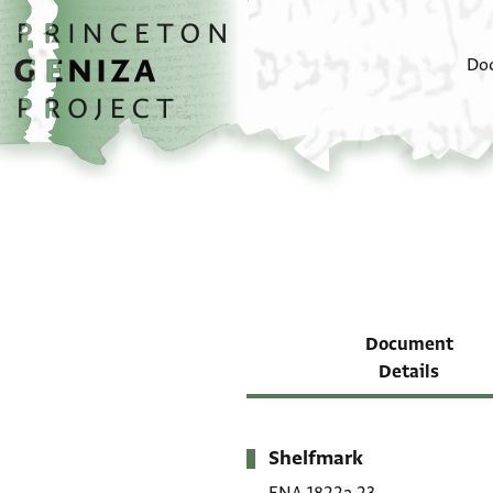
Skip to main content
home
Do
Document
Details
Shelfmark
Metadata