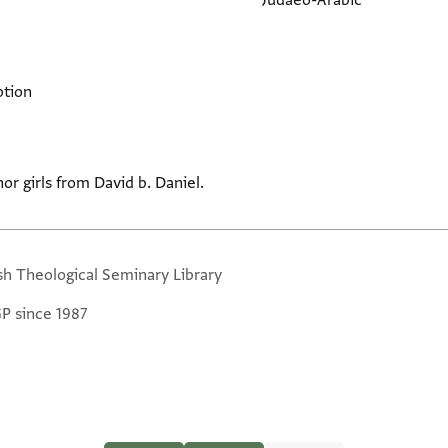
Judaeo-Arabic
ption
or girls from David b. Daniel.
sh Theological Seminary Library
GP since 1987