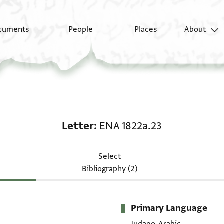
cuments
People
Places
About
Letter: ENA 1822a.23
Letter
ENA 1822a.23
Select
Bibliography (2)
Primary Language