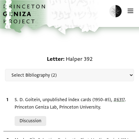
Skip to main content
home
Enable dark m
O
Scholarship on Letter: 
Letter
Halper 392
Bibliographic citation
S. D. Goitein, unpublished index cards (1950–85),
#6317
.
Princeton Geniza Lab, Princeton University.
Relation to document
Discussion