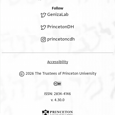
Follow
GenizaLab
תנובם
PrincetonDH
להרחיב [גבולם] להעשיר רישם לסייכתי לרחשם
princetoncdh
ומייחלי מלקושם
להרבות זכותם לחלוק בהזכותם לעשות בעשותם
להתברך בברכתם
Accessibility
להטריח לסובב על זקני הדרתינו שרי המלכות שבי
תפארתינו במכתבינו
2026 The Trustees of Princeton University
הנשלחים עדיהו עם שלוחינו הוא כבוד קדושת מרנא
ורבנא יפת החזן בן כבוד
ISSN: 2834-4146
קד[ושת]
v. 4.30.0