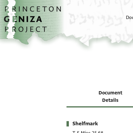
Skip to main content
home
Do
Document
Details
Shelfmark
Metadata