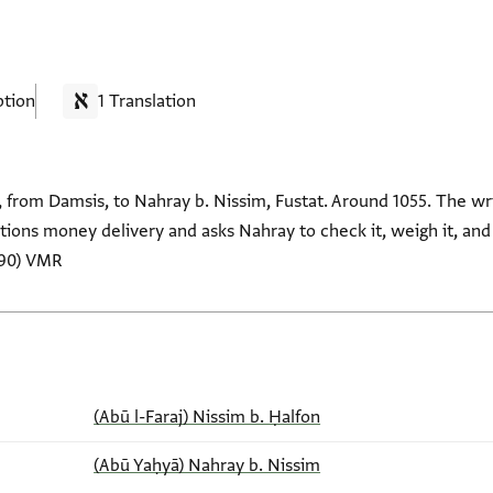
ption
1 Translation
, from Damsis, to Nahray b. Nissim, Fustat. Around 1055. The wr
tions money delivery and asks Nahray to check it, weigh it, and 
590) VMR
(Abū l-Faraj) Nissim b. Ḥalfon
(Abū Yaḥyā) Nahray b. Nissim