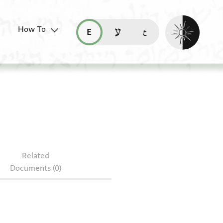
Enable dark mo
How To
قراءة هذه الصفحة في العربيّة (ar)
read this page in English (en)
קריאת העמוד ב-עברית (he)
Related
Documents (0)