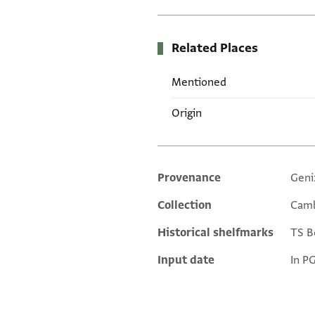
Related Places
Mentioned
Origin
Provenance
Geni
Additional metadata
Collection
Camb
Historical shelfmarks
TS Bo
Input date
In P