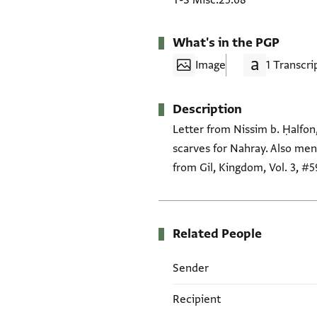
T-S Misc.25.68
What's in the PGP
Image
1 Transcri
Description
Letter from Nissim b. Ḥalfon
scarves for Nahray. Also men
from Gil, Kingdom, Vol. 3, #
Related People
Sender
Recipient