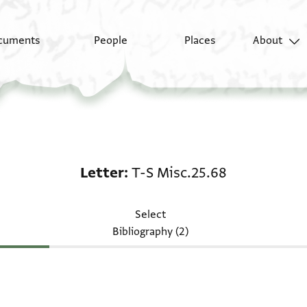
cuments
People
Places
About
Letter: T-S Misc.25.68
Letter
T-S Misc.25.68
Select
Bibliography (2)