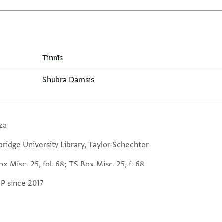
Tinnīs
Shubrā Damsīs
za
ridge University Library, Taylor-Schechter
x Misc. 25, fol. 68; TS Box Misc. 25, f. 68
GP since 2017