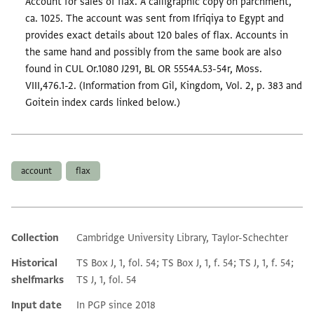
Account for sales of flax. A calligraphic copy on parchment,
ca. 1025. The account was sent from Ifrīqiya to Egypt and
provides exact details about 120 bales of flax. Accounts in
the same hand and possibly from the same book are also
found in CUL Or.1080 J291, BL OR 5554A.53-54r, Moss.
VIII,476.1-2. (Information from Gil, Kingdom, Vol. 2, p. 383 and
Goitein index cards linked below.)
Tags
account
flax
Collection
Cambridge University Library, Taylor-Schechter
Additional metadata
Historical
TS Box J, 1, fol. 54; TS Box J, 1, f. 54; TS J, 1, f. 54;
shelfmarks
TS J, 1, fol. 54
Input date
In PGP since 2018