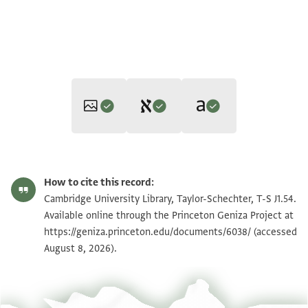
Editor: Gil, Moshe
Translator: Gil, Moshe (in Hebrew)
T-S J1.54 1r
Zoom and Rotate
Moshe Gil,
In the Kingdom of Ishmael‎
(in Hebrew) (Tel Aviv
How to cite this record:
Moshe Gil,
In the Kingdom of Ishmael‎
(in Hebrew) (Tel Aviv
University, 1997), vol. 2.
T-S J1.54 1v
Zoom and Rotate
Cambridge University Library, Taylor-Schechter, T-S J1.54.
verso (right)
University, 1997), vol. 2.
recto (right)
Available online through the Princeton Geniza Project at
verso (left)
recto (right)
https://geniza.princeton.edu/documents/6038/
(accessed
Image Permissions Statement
August 8, 2026).