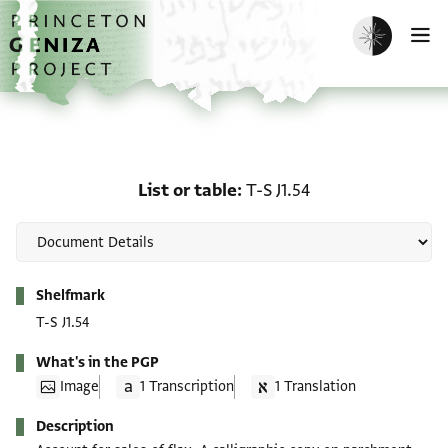
Skip to main content
home
Enable dark m
O
List or table: T-S J1.54
List or table
T-S J1.54
Metadata
Shelfmark
T-S J1.54
What's in the PGP
Image
1 Transcription
1 Translation
Description