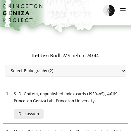
Skip to main content
home
Enable dark m
O
Scholarship on Letter: B
Letter
Bodl. MS heb. d 74/44
Bibliographic citation
S. D. Goitein, unpublished index cards (1950–85),
#6119
.
Princeton Geniza Lab, Princeton University.
Relation to document
Discussion