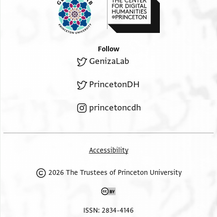
רצויות
[ וקד וצ]ל אליי כתאבה אדאם אללה עזה ותשרפת בה
וסררת
[ ] אלגמילה לאנה חרי[ ] ....
Follow
GenizaLab
PrincetonDH
princetoncdh
Accessibility
2026 The Trustees of Princeton University
ISSN: 2834-4146