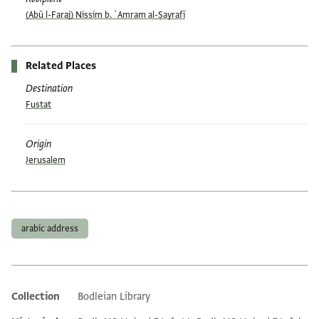
(Abū l-Faraj) Nissim b. ʿAmram al-Ṣayrafī
Related Places
Destination
Fustat
Origin
Jerusalem
Tags
arabic address
Collection
Bodleian Library
Additional metadata