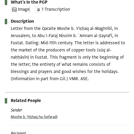
What's in the PGP
Image
1 Transcription
Description
Letter from the Qaraite Moshe b. Yiṣḥaq al-Maghribī, in
Jerusalem, to Abu l-Faraj Nissim b. ʿAmram al-Ṣayrafī, in
Fustat. Dating: Mid-11th century. The letter is addressed to
the market of the producers of copper tools (sūq al-
naḥḥāsīn) in Fustat. This fragment is only the beginning of
the letter; the entirety of what remains consists of
blessings and prayers and good wishes for the holidays.
(Information in part from Gil.) VMR. ASE.
Related People
Sender
Moshe b. Yiṣḥaq ha-Sefaradi
Recipient