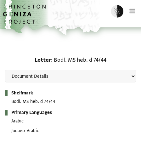
Skip to main content
home
Enable dark m
O
Letter: Bodl. MS heb. d 
Letter
Bodl. MS heb. d 74/44
Metadata
Shelfmark
Bodl. MS heb. d 74/44
Primary Languages
Arabic
Judaeo-Arabic