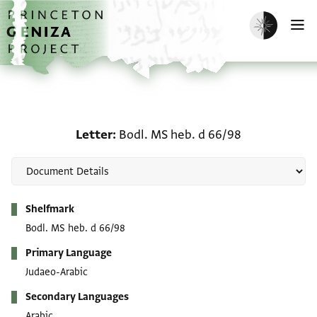
Skip to main content
home
Enable dark m
O
Letter: Bodl. MS heb. d 
Letter
Bodl. MS heb. d 66/98
Metadata
Shelfmark
Bodl. MS heb. d 66/98
Primary Language
Judaeo-Arabic
Secondary Languages
Arabic