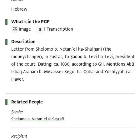
Hebrew
What's in the PGP
Image
1 Transcription
Description
Letter from Shelomo b. Netanʾel ha-Shulḥani (the
moneychanger), in Fustat, to Ṣadoq b. Levi ha-Levi, president
of the court. Dating: ca. 1030, according to Gil. Mentions Abū
Isḥāq Araham b. Mevasser Segol ha-Qahal and Yoshiyyahu al-
Ḥaver.
Related People
Sender
Shelomo b. Netanʾel al-Ṣayrafī
Recipient