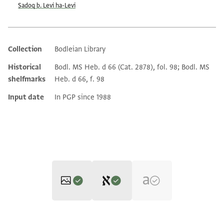
Ṣadoq b. Levi ha-Levi
Collection
Bodleian Library
Additional metadata
Historical
Bodl. MS Heb. d 66 (Cat. 2878), fol. 98; Bodl. MS
shelfmarks
Heb. d 66, f. 98
Input date
In PGP since 1988
Editor: Gil, Moshe