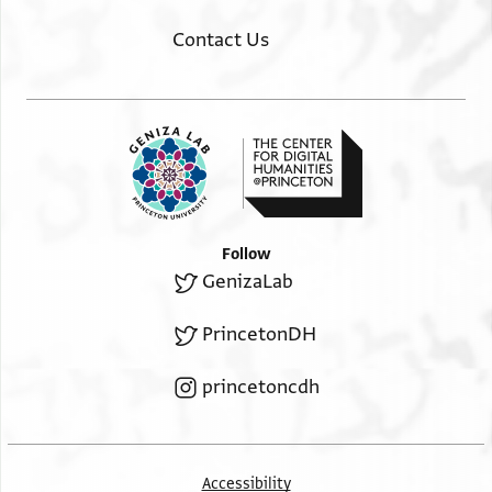
[אלאגתמא]ע פי כיר ועאפיה ולקד צלח וחסן הדא אלקב
Contact Us
[ סיי]די אלראיס ולמן לקב בה פאסאל אללה תעאלי
[אן יטול במ]דתה ואן יגמל בחיאתה אנה וליי אלאגאבה
וגית ל ת
שלמה בר נתנאל סט ב ד ו ע
השולחני
Follow
GenizaLab
PrincetonDH
princetoncdh
Accessibility