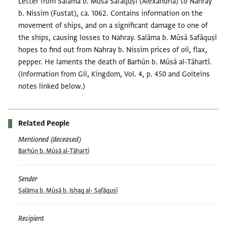
Letter from Salāma b. Mūsā Safāquṣī (Alexandria) to Nahray
b. Nissim (Fustat), ca. 1062. Contains information on the
movement of ships, and on a significant damage to one of
the ships, causing losses to Nahray. Salāma b. Mūsā Safāquṣī
hopes to find out from Nahray b. Nissim prices of oil, flax,
pepper. He laments the death of Barhūn b. Mūsā al-Tāhartī.
(Information from Gil, Kingdom, Vol. 4, p. 450 and Goiteins
notes linked below.)
Related People
Mentioned (deceased)
Barhūn b. Mūsā al-Tāhartī
Sender
Salāma b. Mūsā b. Iṣḥaq al- Safāquṣī
Recipient