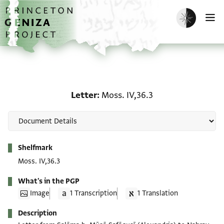
Skip to main content
home
Enable dark m
O
Letter: Moss. IV,36.3
Letter
Moss. IV,36.3
Metadata
Shelfmark
Moss. IV,36.3
What's in the PGP
Image
1 Transcription
1 Translation
Description