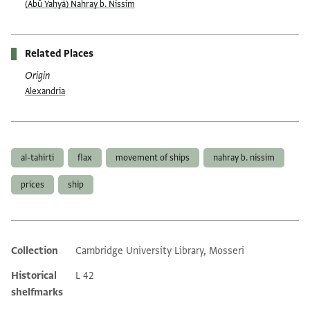
(Abū Yaḥyā) Nahray b. Nissim
Related Places
Origin
Alexandria
Tags
al-tahirti
flax
movement of ships
nahray b. nissim
prices
ship
Collection
Cambridge University Library, Mosseri
Additional metadata
Historical
L 42
shelfmarks