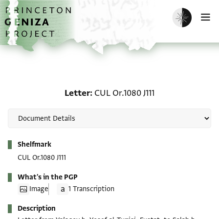
Skip to main content
home
Enable dark m
O
Letter: CUL Or.1080 J111
Letter
CUL Or.1080 J111
Metadata
Shelfmark
CUL Or.1080 J111
What's in the PGP
Image
1 Transcription
Description