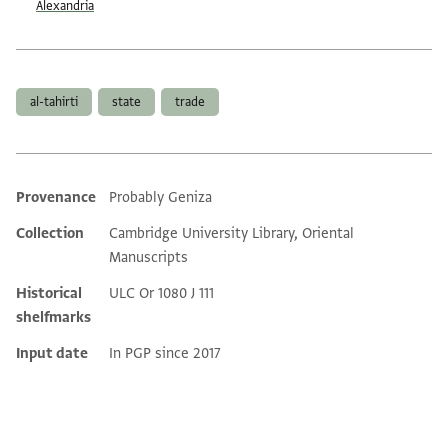
Alexandria
Tags
al-tahirti
state
trade
Provenance
Probably Geniza
Additional metadata
Collection
Cambridge University Library, Oriental
Manuscripts
Historical
ULC Or 1080 J 111
shelfmarks
Input date
In PGP since 2017