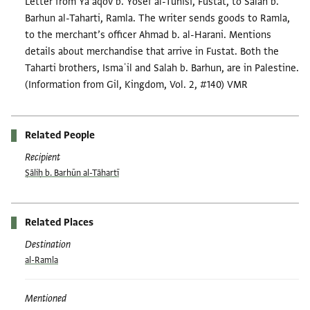
Letter from Ya’aqov b. Yosef al-Tunisi, Fustat, to Salah b.
Barhun al-Taharti, Ramla. The writer sends goods to Ramla,
to the merchant’s officer Ahmad b. al-Harani. Mentions
details about merchandise that arrive in Fustat. Both the
Taharti brothers, Ismaʿil and Salah b. Barhun, are in Palestine.
(Information from Gil, Kingdom, Vol. 2, #140) VMR
Related People
Recipient
Ṣāliḥ b. Barhūn al-Tāhartī
Related Places
Destination
al-Ramla
Mentioned