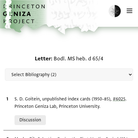
Skip to main content
home
Enable dark m
O
Scholarship on Letter: B
Letter
Bodl. MS heb. d 65/4
Bibliographic citation
S. D. Goitein, unpublished index cards (1950–85),
#6025
.
Princeton Geniza Lab, Princeton University.
Relation to document
Discussion