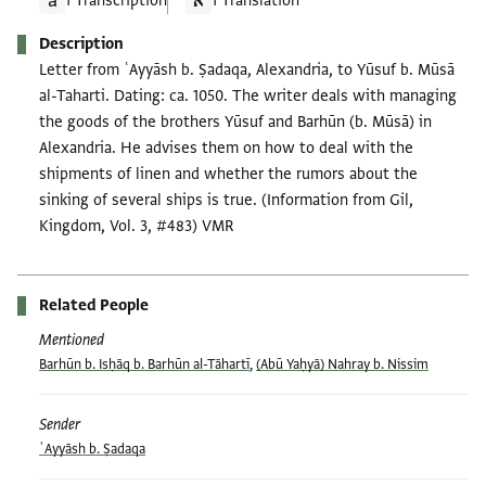
1 Transcription
1 Translation
Description
Letter from ʿAyyāsh b. Ṣadaqa, Alexandria, to Yūsuf b. Mūsā
al-Taharti. Dating: ca. 1050. The writer deals with managing
the goods of the brothers Yūsuf and Barhūn (b. Mūsā) in
Alexandria. He advises them on how to deal with the
shipments of linen and whether the rumors about the
sinking of several ships is true. (Information from Gil,
Kingdom, Vol. 3, #483) VMR
Related People
Mentioned
Barhūn b. Isḥāq b. Barhūn al-Tāhartī
,
(Abū Yaḥyā) Nahray b. Nissim
Sender
ʿAyyāsh b. Ṣadaqa