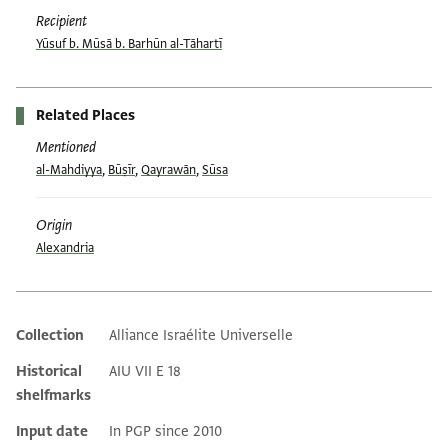
Recipient
Yūsuf b. Mūsā b. Barhūn al-Tāhartī
Related Places
Mentioned
al-Mahdiyya
,
Būṣīr
,
Qayrawān
,
Sūsa
Origin
Alexandria
Collection
Alliance Israélite Universelle
Additional metadata
Historical
AIU VII E 18
shelfmarks
Input date
In PGP since 2010