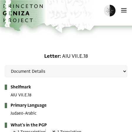
Skip to main content
home
Enable dark m
O
Letter: AIU VII.E.18
Letter
AIU VII.E.18
Metadata
Shelfmark
AIU VII.E.18
Primary Language
Judaeo-Arabic
What's in the PGP