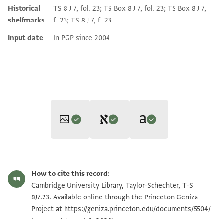
Historical
TS 8 J 7, fol. 23; TS Box 8 J 7, fol. 23; TS Box 8 J 7,
shelfmarks
f. 23; TS 8 J 7, f. 23
Input date
In PGP since 2004
Translators: Goitein, S. D.; Friedman, Mordechai Akiva (in
Editors: Goitein, S. D.; Friedman, Mordechai Akiva
English)
T-S 8J7.23 1r
S. D. Goitein and Mordechai Akiva Friedman,
India Book 3: Abraham
How to cite this record:
S. D. Goitein and Mordechai Akiva Friedman,
India traders of the
Ben Yijū, India Trader and Manufacturer: Cairo Geniza Documents‎
T-S 8J7.23 1v
Zoom and Rotate
Cambridge University Library, Taylor-Schechter, T-S
III, 28a
middle ages : documents from the Cairo Geniza : India book
(Brill,
(in Hebrew) (Ben-Zvi Institute, 2010).
8J7.23. Available online through the Princeton Geniza
verso
וקד סאהל אללה תעאלי ואבעת לה מן אלפלפל אלואצל והו
2008), vol. 1.
Project at
https://geniza.princeton.edu/documents/5504/
With the assistance of God, the Exalted, I have sold for you
Image Permissions Statement
סתין