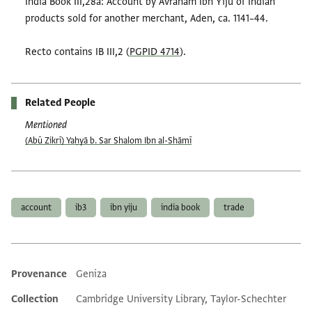
India Book III,28a: Account by Avraham Ibn Yiju of Indian
products sold for another merchant, Aden, ca. 1141–44.
Recto contains IB III,2 (
PGPID 4714
).
Related People
Mentioned
(Abū Zikrī) Yaḥyā b. Sar Shalom Ibn al-Shāmī
Tags
account
ib3
ibn yiju
india book
trade
Provenance
Geniza
Additional metadata
Collection
Cambridge University Library, Taylor-Schechter