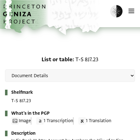
Skip to main content
home
Enable dark m
O
List or table: T-S 8J7.23
List or table
T-S 8J7.23
Metadata
Shelfmark
T-S 8J7.23
What's in the PGP
Image
1 Transcription
1 Translation
Description