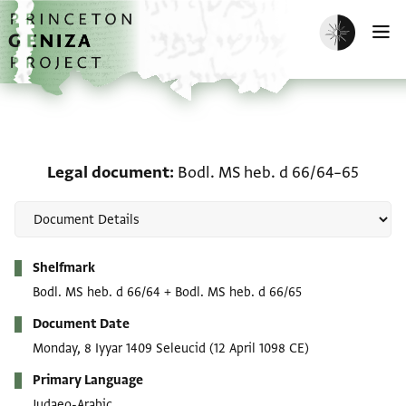
Skip to main content
home
Enable dark m
O
Legal document: Bodl. 
Legal document
Bodl. MS heb. d 66/64–65
Metadata
Shelfmark
Bodl. MS heb. d 66/64
+
Bodl. MS heb. d 66/65
Document Date
Monday, 8 Iyyar 1409 Seleucid
(12 April 1098 CE)
Primary Language
Judaeo-Arabic