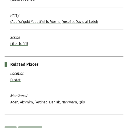
Party
(Abū Yaʿqūb) Yequtiʾel b. Moshe
,
Yosef b. David al-Lebdī
Scribe
Hillel b. ʿEli
Related Places
Location
Fustat
Mentioned
Aden
,
Akhmīm
,
ʿAydhāb
,
Dahlak
,
Nahrwāra
,
Qūṣ
Tags