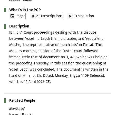
What's in the PGP
Image
2 Transcriptions
1 Translation
Description
IB I, 6–7. Court proceedings dealing with the dispute
between Yosef ha-Lebdi the India trader, and Yequtiʾel b.
Moshe, 'the representative of merchants' in Fustat. This
Monday morning session of the Fustat court followed
immediately that of document no. I, 4-5 which was held on
the preceding Thursday. In this session the questioning of
Yosef Lebdi was concluded. The document is written in the
hand of Hillel b. Eli. Dated: Monday, 8 Iyyar 1409 Seleucid,
which is 12 April 1098 CE.
Related People
Mentioned
Ḥasan b. Bundār