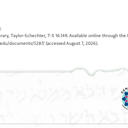
ing Elite in the Jewish Community of Alexandria in the Middle
:
100%
100%
ary, Taylor-Schechter, T-S 16.149. Available online through the
n.edu/documents/5287/
(accessed August 7, 2026).
עזריהו
הא ולם
ית'קל עלי אל
וסלמנא
 מן [חין]
לדין ואלאמאנה
ת שובה
מיע פאפתתן