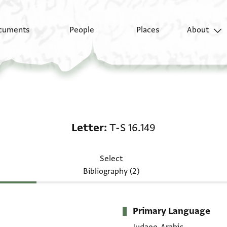
cuments
People
Places
About
Letter: T-S 16.149
Letter
T-S 16.149
Select
Bibliography (2)
Primary Language