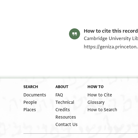
Miriam Frenkel,
The Compassionate and Benevolent: The Lead
Editor: Frenkel, Miriam
T-S 16.149 1r
T-S 16.149 1v
Image Permissions Statement
Communities in the East, 2006).
How to cite this record
Recto
Cambridge University Libr
https://geniza.princeto
SEARCH
ABOUT
HOW TO
Documents
FAQ
How to Cite
People
Technical
Glossary
Places
Credits
How to Search
Resources
Contact Us