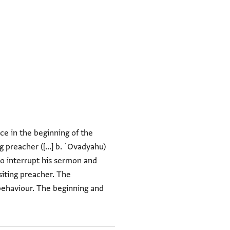
ce in the beginning of the
g preacher ([...] b. ʿOvadyahu)
to interrupt his sermon and
siting preacher. The
 behaviour. The beginning and