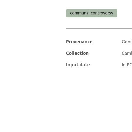
Tags
communal controversy
Provenance
Geni
Additional metadata
Collection
Camb
Input date
In P