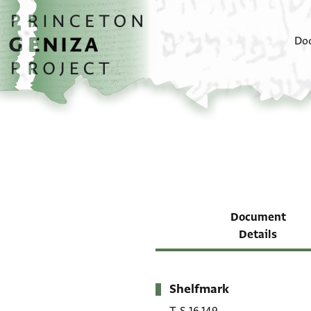
Skip to main content
home
Do
Document
Details
Shelfmark
Metadata