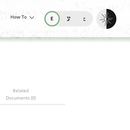
Enable dark mo
How To
قراءة هذه الصفحة في العربيّة (ar)
read this page in English (en)
קריאת העמוד ב-עברית (he)
Related
Documents (0)