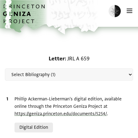
Skip to main content
home
Enable dark m
O
Scholarship on Letter: J
Letter
JRL A 659
Bibliographic citation
Phillip Ackerman-Lieberman's digital edition, available
online through the Princeton Geniza Project at
https://geniza.princeton.edu/documents/5254/
.
Relation to document
Digital Edition