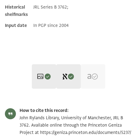
Historical
JRL Series B 3762;
shelfmarks
Input date
In PGP since 2004
Editor: Marglin, J.
JRL B 3762 1 / 1 leaf, recto
Zoom and Rotate
J. Marglin's digital edition.
How to cite this record:
בשמך רח
JRL B 3762 1 / 1 leaf, verso
Zoom and Rotate
John Rylands Library, University of Manchester, JRL B
verso
אלדי וזנתה ען אלחבר ב דרה רבע
3762. Available online through the Princeton Geniza
ענד יוסף עשרה דר גיר רבע
Project at
https://geniza.princeton.edu/documents/5237/
ותמן וביד אלזיאת [.] דר ורבע
Image Permissions Statement