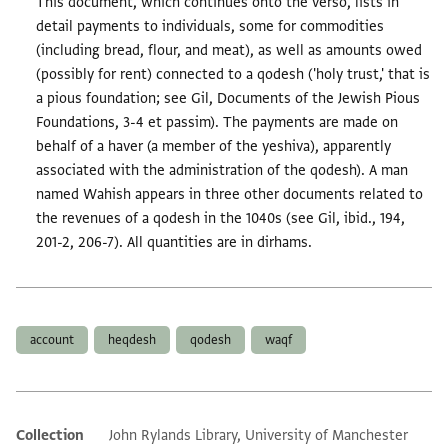
This document, which continues onto the verso, lists in
detail payments to individuals, some for commodities
(including bread, flour, and meat), as well as amounts owed
(possibly for rent) connected to a qodesh ('holy trust,' that is
a pious foundation; see Gil, Documents of the Jewish Pious
Foundations, 3-4 et passim). The payments are made on
behalf of a haver (a member of the yeshiva), apparently
associated with the administration of the qodesh). A man
named Wahish appears in three other documents related to
the revenues of a qodesh in the 1040s (see Gil, ibid., 194,
201-2, 206-7). All quantities are in dirhams.
Tags
account
heqdesh
qodesh
waqf
Collection
John Rylands Library, University of Manchester
Additional metadata