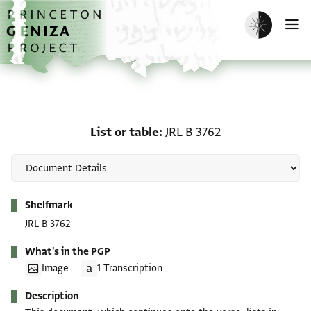
Skip to main content
home
Enable dark m
O
List or table: JRL B 3762
List or table
JRL B 3762
Metadata
Shelfmark
JRL B 3762
What's in the PGP
Image
1 Transcription
Description