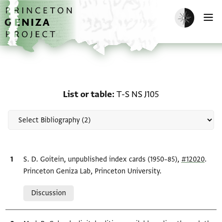
Skip to main content
home
Enable dark m
O
Scholarship on List or ta
List or table
T-S NS J105
Bibliographic citation
S. D. Goitein, unpublished index cards (1950–85),
#12020
.
Princeton Geniza Lab, Princeton University.
Relation to document
Discussion