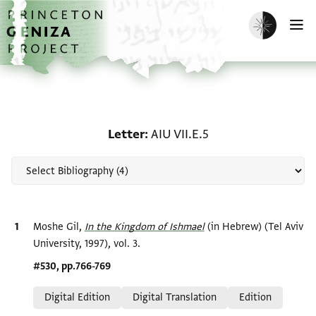
Skip to main content
home
Enable dark m
O
Scholarship on Letter: AI
Letter
AIU VII.E.5
Bibliographic citation
Moshe Gil,
In the Kingdom of Ishmael‎
(in Hebrew) (Tel Aviv
University, 1997), vol. 3.
Location in source
#530, pp.766-769
Relation to document
Digital Edition
Digital Translation
Edition