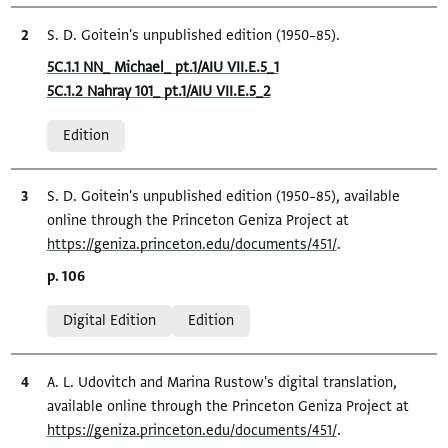
Bibliographic citation
S. D. Goitein's unpublished edition (1950–85).
Location in source
5C.1.1 NN_ Michael_ pt.1/AIU VII.E.5_1
5C.1.2 Nahray 101_ pt.1/AIU VII.E.5_2
Relation to document
Edition
Bibliographic citation
S. D. Goitein's unpublished edition (1950–85), available
online through the Princeton Geniza Project at
https://geniza.princeton.edu/documents/451/
.
Location in source
p. 106
Relation to document
Digital Edition
Edition
Bibliographic citation
A. L. Udovitch and Marina Rustow's digital translation,
available online through the Princeton Geniza Project at
https://geniza.princeton.edu/documents/451/
.