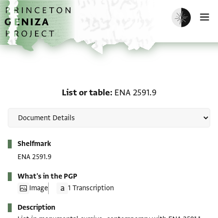
Skip to main content
home
Enable dark m
O
List or table: ENA 2591.9
List or table
ENA 2591.9
Metadata
Shelfmark
ENA 2591.9
What's in the PGP
Image
1 Transcription
Description