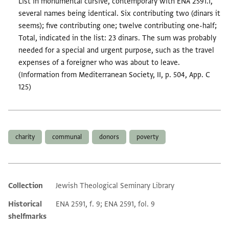
List in monumental cursive, contemporary with ENA 2591.1,
several names being identical. Six contributing two (dinars it
seems); five contributing one; twelve contributing one-half;
Total, indicated in the list: 23 dinars. The sum was probably
needed for a special and urgent purpose, such as the travel
expenses of a foreigner who was about to leave.
(Information from Mediterranean Society, II, p. 504, App. C
125)
Tags
charity
communal
donors
poverty
Collection
Jewish Theological Seminary Library
Additional metadata
Historical
ENA 2591, f. 9; ENA 2591, fol. 9
shelfmarks