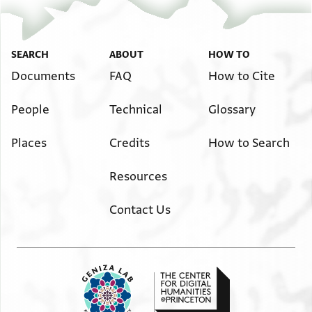
אלכאמסה וצלי אללה עלי סיידנא מחמד רסולה.......
מרדכי נצף הרון נצף
אבו אלחי א' יוסף אל[צ]באג
בן מריב? נצף טי[ב]אן נצף
SEARCH
ABOUT
HOW TO
אבו גאלב א' מנגא א'
Documents
FAQ
How to Cite
בן עפויה ב' אסמאעיל א'
People
Technical
Glossary
יוסף [א]לביאע נצף אל..א נצף
אלגמע תלאתה ועשרין
Places
Credits
How to Search
Resources
Contact Us