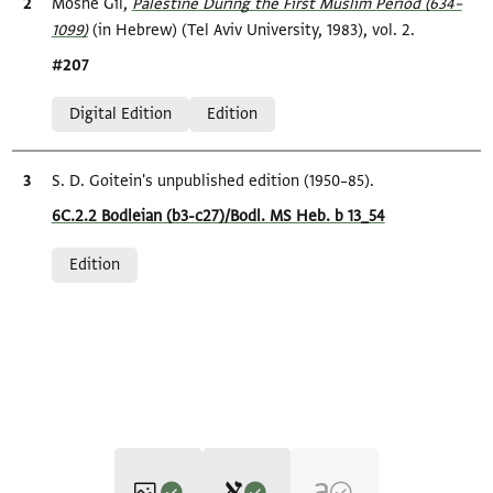
Bibliographic citation
Moshe Gil,
Palestine During the First Muslim Period (634–
1099)‎
(in Hebrew) (Tel Aviv University, 1983), vol. 2.
Location in source
#207
Relation to document
Digital Edition
Edition
Bibliographic citation
S. D. Goitein's unpublished edition (1950–85).
Location in source
6C.2.2 Bodleian (b3-c27)/Bodl. MS Heb. b 13_54
Relation to document
Edition