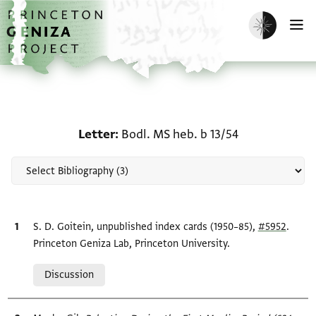
Skip to main content
home
Enable dark m
O
Scholarship on Letter: B
Letter
Bodl. MS heb. b 13/54
Bibliographic citation
S. D. Goitein, unpublished index cards (1950–85),
#5952
.
Princeton Geniza Lab, Princeton University.
Relation to document
Discussion