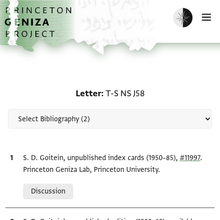
Skip to main content
home
Enable dark m
O
Scholarship on Letter: T
Letter
T-S NS J58
Bibliographic citation
S. D. Goitein, unpublished index cards (1950–85),
#11997
.
Princeton Geniza Lab, Princeton University.
Relation to document
Discussion