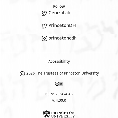
Follow
GenizaLab
right margin, diagonal lines at 180 degrees to main text
אלמטאלבין ל[ו אנה | עאקל כאן יתרך | להא [פי] אלדאר
PrincetonDH
שי | פאן ראית [. . . | תערפה אנתר | .[.]. . . . . . . | ליה [. .
. . . . . . . | דלך ו. . .[. . . . . . . | . . . . . . .[. . . | . . .א.אצ. |
princetoncdh
].א.יה ואן | ]. .
Accessibility
2026 The Trustees of Princeton University
ISSN: 2834-4146
v. 4.30.0