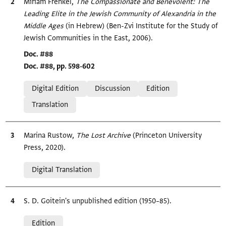
Bibliographic citation
Miriam Frenkel,
The Compassionate and Benevolent: The
Leading Elite in the Jewish Community of Alexandria in the
Middle Ages‎
(in Hebrew) (Ben-Zvi Institute for the Study of
Jewish Communities in the East, 2006).
Location in source
Doc. #88
Doc. #88, pp. 598-602
Relation to document
Digital Edition
Discussion
Edition
Translation
Bibliographic citation
Marina Rustow,
The Lost Archive
(Princeton University
Press, 2020).
Relation to document
Digital Translation
Bibliographic citation
S. D. Goitein's unpublished edition (1950–85).
Relation to document
Edition