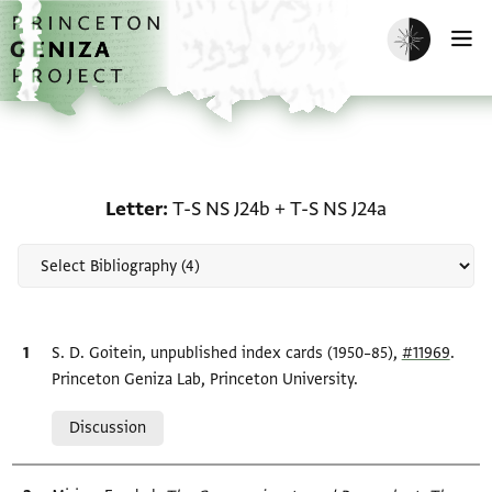
Skip to main content
home
Enable dark m
O
Scholarship on Letter: T
Letter
T-S NS J24b
+
T-S NS J24a
Bibliographic citation
S. D. Goitein, unpublished index cards (1950–85),
#11969
.
Princeton Geniza Lab, Princeton University.
Relation to document
Discussion