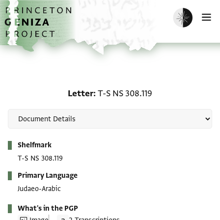
Skip to main content
home
Enable dark m
O
Letter: T-S NS 308.119
Letter
T-S NS 308.119
Metadata
Shelfmark
T-S NS 308.119
Primary Language
Judaeo-Arabic
What's in the PGP