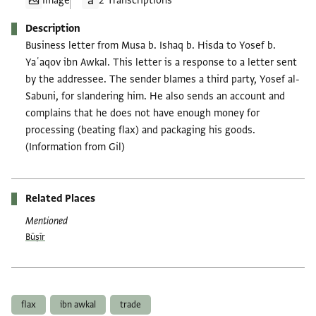
Image
2 Transcriptions
Description
Business letter from Musa b. Ishaq b. Hisda to Yosef b.
Yaʿaqov ibn Awkal. This letter is a response to a letter sent
by the addressee. The sender blames a third party, Yosef al-
Sabuni, for slandering him. He also sends an account and
complains that he does not have enough money for
processing (beating flax) and packaging his goods.
(Information from Gil)
Related Places
Mentioned
Būṣīr
Tags
flax
ibn awkal
trade