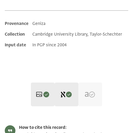
Provenance
Geniza
Additional metadata
Collection
Cambridge University Library, Taylor-Schechter
Input date
In PGP since 2004
Editor: Gil, Moshe
T-S NS 308.119 1r
Zoom and Rotate
Moshe Gil,
In the Kingdom of Ishmael‎
(in Hebrew) (Tel Aviv
How to cite this record:
University, 1997), vol. 2.