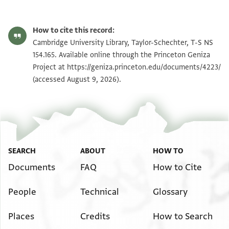
Editor: Goitein, S. D.
T-S NS 154.165 1r
Zoom and Rotate
S. D. Goitein's unpublished edition (1950–85).
How to cite this record:
מא תזוגת קבל אתצאלי בואלדתה באמ[ראה
T-S NS 154.165 1v
Cambridge University Library, Taylor-Schechter, T-S NS
ולא רזקת מעודי ולד קבלה וכל דפע [
154.165. Available online through the Princeton Geniza
Project at
https://geniza.princeton.edu/documents/4223/
הדא אלכלאם ובדלך אשהד ואקטע אל[
Image Permissions Statement
(accessed August 9, 2026).
ארתיאב בהא והדא מא ענדי מן הד[
דאשהיד קדמנא אנן בי דינא ומאן [
הנכבד דנן כתבנא וחתמנא ויהבנ[א
וכאן דלך פי אלעשר אלאוסט מן חדש [
שנין למניינא דרגיליננא ביה בפס[טאט
ובריר וקיים: תלי ביני שיטי פכא[ן
SEARCH
ABOUT
HOW TO
וכתיב על גיהטא לנא פיהא [
Documents
FAQ
How to Cite
People
Technical
Glossary
Places
Credits
How to Search