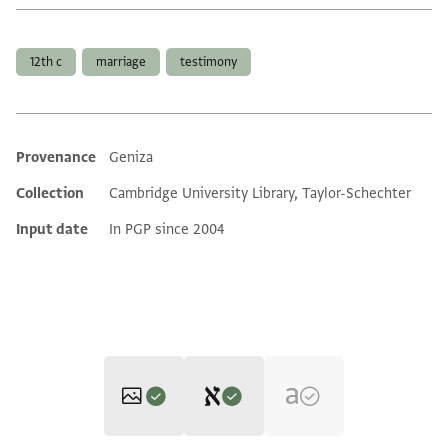
Tags
12th c
marriage
testimony
Provenance
Geniza
Additional metadata
Collection
Cambridge University Library, Taylor-Schechter
Input date
In PGP since 2004