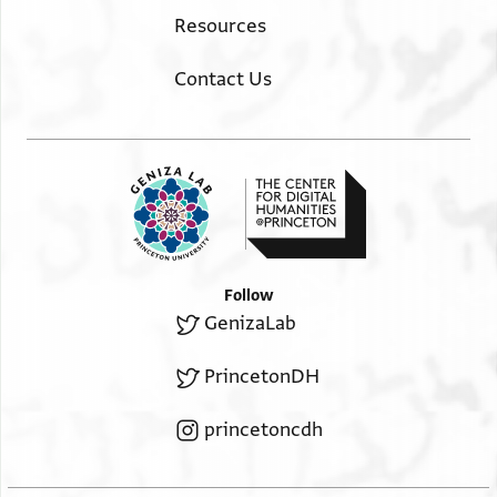
Resources
Contact Us
Follow
GenizaLab
PrincetonDH
princetoncdh