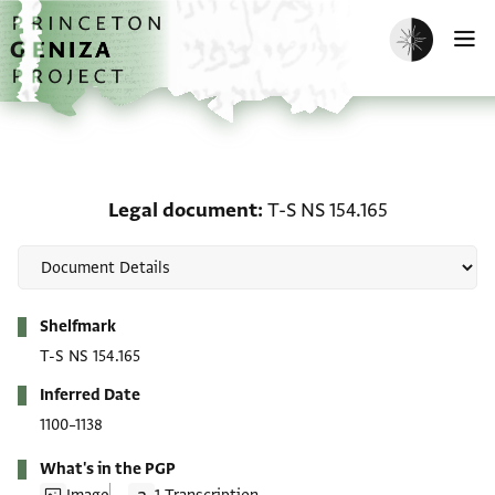
Skip to main content
home
Enable dark m
O
Legal document: T-S NS 
Legal document
T-S NS 154.165
Metadata
Shelfmark
T-S NS 154.165
Inferred Date
1100–1138
What's in the PGP