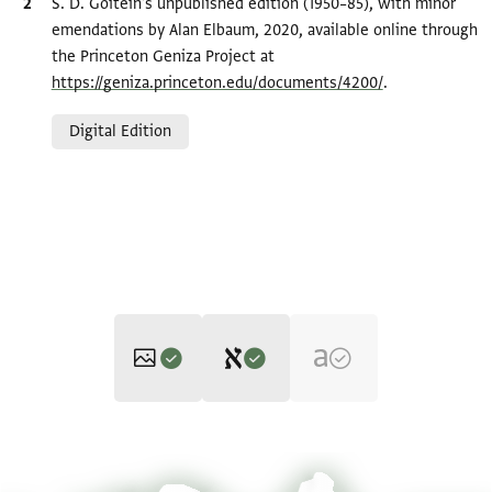
Bibliographic citation
S. D. Goitein's unpublished edition (1950–85), with minor
emendations by Alan Elbaum, 2020, available online through
the Princeton Geniza Project at
https://geniza.princeton.edu/documents/4200/
.
Relation to document
Digital Edition
Editor: Goitein, S. D.
T-S AS 152.4 1r
Zoom and Rotate
S. D. Goitein's unpublished edition (1950–85), with minor