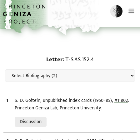
Skip to main content
home
Enable dark m
O
Scholarship on Letter: T
Letter
T-S AS 152.4
Bibliographic citation
S. D. Goitein, unpublished index cards (1950–85),
#11802
.
Princeton Geniza Lab, Princeton University.
Relation to document
Discussion