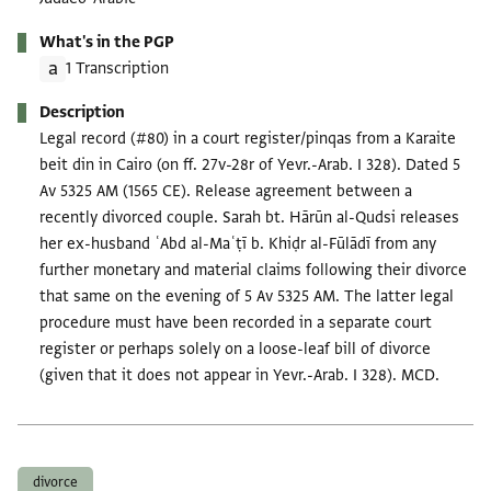
What's in the PGP
1 Transcription
Description
Legal record (#80) in a court register/pinqas from a Karaite
beit din in Cairo (on ff. 27v-28r of Yevr.-Arab. I 328). Dated 5
Av 5325 AM (1565 CE). Release agreement between a
recently divorced couple. Sarah bt. Hārūn al-Qudsi releases
her ex-husband ʿAbd al-Maʿṭī b. Khiḍr al-Fūlādī from any
further monetary and material claims following their divorce
that same on the evening of 5 Av 5325 AM. The latter legal
procedure must have been recorded in a separate court
register or perhaps solely on a loose-leaf bill of divorce
(given that it does not appear in Yevr.-Arab. I 328). MCD.
Tags
divorce