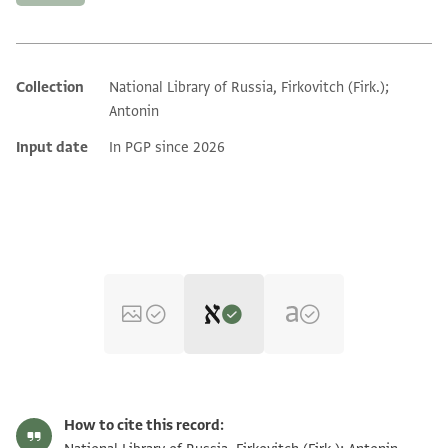
Collection
National Library of Russia, Firkovitch (Firk.);
Additional metadata
Antonin
Input date
In PGP since 2026
Editor: Dudley, Matthew
Yevr.-Arab. I 328 recto
Matthew Dudley's digital edition (2026).
How to cite this record:
Yevr.-Arab. I 328, folio 27v
Yevr.-Arab. I 328 verso