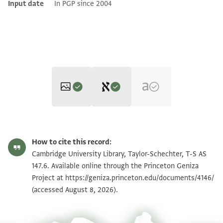
Input date
In PGP since 2004
Editor: Goitein, S. D.
T-S AS 147.6 1r
Zoom and Rotate
S. D. Goitein's unpublished edition (1950–85).
How to cite this record:
Recto
T-S AS 147.6 1v
Zoom and Rotate
Cambridge University Library, Taylor-Schechter, T-S AS
Verso.
כתאבי אטאל אללה בקא סידי ו[
147.6. Available online through the Princeton Geniza
מעהם ומעינא קהל כביר ומצא [
וסלאמתה ונעמתה ואלחאל סל[אמה
Project at
https://geniza.princeton.edu/documents/4146/
Image Permissions Statement
באלשלום ולמא אן וצלנא עאודתה [
(accessed August 8, 2026).
אדע אלמסלה ען מולאי אלחבר [
פאגאבוני בדאך אלגואב ונחן עלי א[
אללה תע עליה ואסאלה מזידה מ[
שוכר ואסלה אל . . . . . וליס בקי בינ[
אגלהא אללה עלי //יד// סידי אבי [