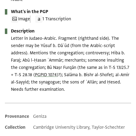
What's in the PGP
Image
1 Transcription
Description
Letter in Judaeo-Arabic. Fragment (righthand side). The
sender may be Yūsuf b. Dāʾūd (from the Arabic-script
address). Mentions the congregation; controversy; Hiba b.
Faraj; Abū l-Ḥasan ʿAmmār; merchants; someone insulting
the congregation; Bū Naṣr Furqān (the same as in T-S 13J25.7
+ T-S 28.18 (
PGPID 1074
)?); Salāma b. Bishr al-Shofeṭ; al-Amir
al-Sayyid; the synagogue; the sons of ʿAllān; and Ḥesed.
Needs further examination.
Provenance
Geniza
Additional metadata
Collection
Cambridge University Library, Taylor-Schechter