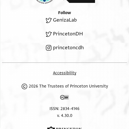
. . . . . . . . ה . . . . . . . . ד[
. . . . בו נצר פרקאן אידהמא אל[לה
Follow
דאר סלאמה בן בשר אלשופט א[
GenizaLab
אכוה . . ואחד . . . . . . . . . . [
. . . . . . . . . . . . . . . . . . . [
PrincetonDH
ומע . . . . . . . . . . . . . . . . [
. . . . . . . . . . . . . . . . . . . [
princetoncdh
. . . . . . . . . . . . . . . . . . . [
. . . . . . . . . . . . . . . . . . . [
. . . . . . . . . אצלי בת . . . . [
Accessibility
מא . . . פתכלמו [ . . . . . . . . ] אחסן [
וקאלו גמיע מא קלתה קד סמענא . . . [
2026 The Trustees of Princeton University
אלאמיר אלסיד ואלכניסה פנחן נדכר . [
מצית אלא אבו אלחסן עמאר אלא . . . . [
לדור בני עלאן אבו אלמחאסן ואבו ח[
ISSN: 2834-4146
v. 4.30.0
אסד אידהם אללה וכאטבתהם במע[