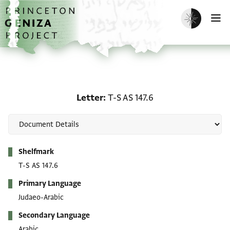
Skip to main content
home
Enable dark m
O
Letter: T-S AS 147.6
Letter
T-S AS 147.6
Metadata
Shelfmark
T-S AS 147.6
Primary Language
Judaeo-Arabic
Secondary Language
Arabic