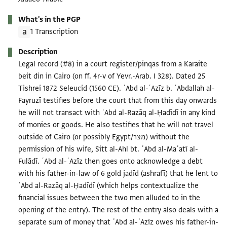
What's in the PGP
1 Transcription
Description
Legal record (#8) in a court register/pinqas from a Karaite
beit din in Cairo (on ff. 4r-v of Yevr.-Arab. I 328). Dated 25
Tishrei 1872 Seleucid (1560 CE). ʿAbd al-ʿAzīz b. ʿAbdallah al-
Fayruzī testifies before the court that from this day onwards
he will not transact with ʿAbd al-Razāq al-Ḥadīdī in any kind
of monies or goods. He also testifies that he will not travel
outside of Cairo (or possibly Egypt/מצר) without the
permission of his wife, Sitt al-Ahl bt. ʿAbd al-Maʿatī al-
Fulādī. ʿAbd al-ʿAzīz then goes onto acknowledge a debt
with his father-in-law of 6 gold jadīd (ashrafī) that he lent to
ʿAbd al-Razāq al-Ḥadīdī (which helps contextualize the
financial issues between the two men alluded to in the
opening of the entry). The rest of the entry also deals with a
separate sum of money that ʿAbd al-ʿAzīz owes his father-in-