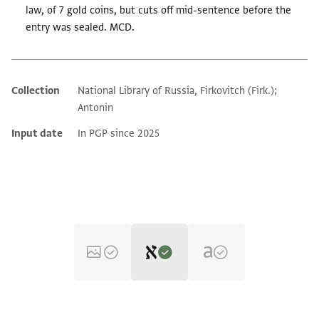
law, of 7 gold coins, but cuts off mid-sentence before the
entry was sealed. MCD.
Collection
National Library of Russia, Firkovitch (Firk.);
Additional metadata
Antonin
Input date
In PGP since 2025
Editor: Dudley, Matthew
Yevr.-Arab. I 328 recto