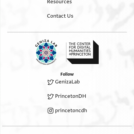
Resources
לם יכרגה מן ענדה טול הדה אלמדה אלמד׳ אלי אן לקאה
ית׳
Contact Us
יתאעס ויקצר פי //קצי// חואיגה תם אן יצחק אלפולאדי
//אלמד׳// אסתרצא באנה
סאפר מע מעלמה אלמולי אהרן הנשיא אלמד׳ יצ׳׳ו מן גיר
[[אגבאר]]
גציבה ובסואל פמה ודלך ברצ'א אבוה ואמה תם אשהד
עליה
למולי אהרן הנשיא אלמד׳ אע׳ עלי אן טלב יצחק אלפולאדי
Follow
אלמד׳
GenizaLab
ואנה יזודה ויספרה מע מן ידאה יצלח וכל הדה חצל
ברצאהם מן גיר
PrincetonDH
גציבה ובשהאדה מן יצע כטה פיה והכל שריר וקים
princetoncdh
למא כאן בתא׳ נהאר אלכמיס עשרין פי שהר תשרי המב׳
סנה א׳ת׳ת׳ע׳ב׳