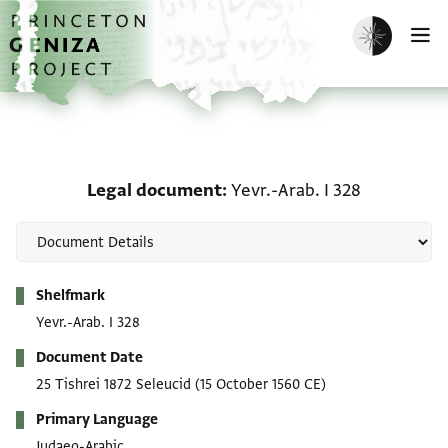
Skip to main content
home
Enable dark m
O
Legal document: Yevr.-A
Legal document
Yevr.-Arab. I 328
Metadata
Shelfmark
Yevr.-Arab. I 328
Document Date
25 Tishrei 1872 Seleucid
(15 October 1560 CE)
Primary Language
Judaeo-Arabic