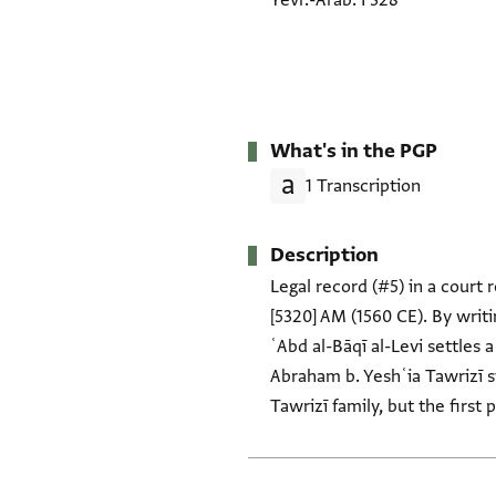
Yevr.-Arab. I 328
What's in the PGP
1 Transcription
Description
Legal record (#5) in a court r
[5320] AM (1560 CE). By writing תאריכו, the scribe implies it's the same year as the previous entry on the folio. F
ʿAbd al-Bāqī al-Levi settles 
Abraham b. Yeshʿia Tawrizī s
Tawrizī family, but the first