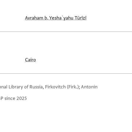
Avraham b. Yeshaʿyahu Tūrīzī
Cairo
nal Library of Russia, Firkovitch (Firk.); Antonin
GP since 2025