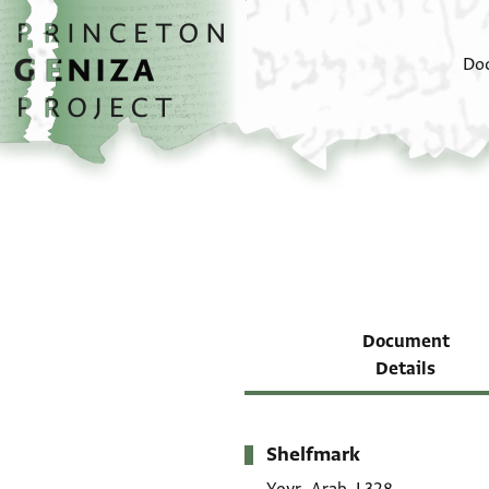
Skip to main content
home
Do
Document
Details
Shelfmark
Metadata