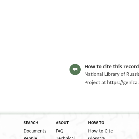
Matthew Dudley's digital edition (2025).
Editor: Dudley, Matthew
Yevr.-Arab. I 328 recto
Yevr.-Arab. I 328, folio 3r
How to cite this record
National Library of Russi
Project at
https://geniz
SEARCH
ABOUT
HOW TO
Documents
FAQ
How to Cite
People
Technical
Glossary