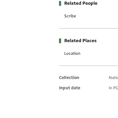
Related People
Scribe
Related Places
Location
Collection
Natio
Additional metadata
Input date
In P