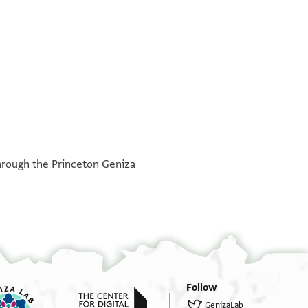
e through the Princeton Geniza
כתובה וכל זה על מנת שיהיו בלב שלם ובנפש חפצה 
כמנהג בני מקרא השומרים את מועדי י׳׳י המקודשים
ומציאת את האביב בארץ הקדש //וקבל// עליו החתן 
הלוי על מה שכתוב ומפורש למעלה ומה שהיה לפנינו
ונתנו לידי שניהם להיות בידם לראיה וזכות וזכרון 
כל השטרות היפים והמעולין והתמימים כדת משה וישר
Follow
GenizaLab