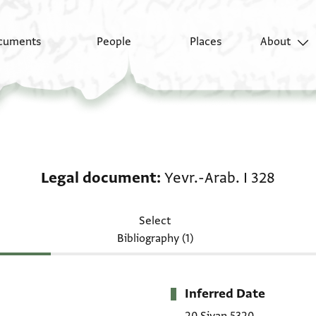
cuments
People
Places
About
Legal document: Yevr.
Legal document
Yevr.-Arab. I 328
Select
Bibliography (1)
Inferred Date