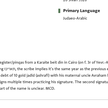
20 Sivan 5320
Primary Language
Judaeo-Arabic
egister/pinqas from a Karaite beit din in Cairo (on f. 3r of Yevr.-
arjallah b.
a debt of 10 gold jadīd (ashrafī) with his maternal uncle Avraham
igns multiple times practicing his signature. The second signat
 part of the name is unclear. MCD.