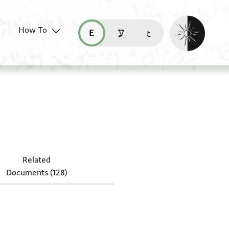
Enable dark mo
How To
قراءة هذه الصفحة في العربيّة (ar)
read this page in English (en)
קריאת העמוד ב-עברית (he)
-Arab. I 328
Related
Documents (128)