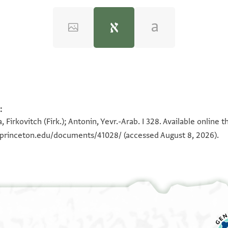
:
a, Firkovitch (Firk.); Antonin, Yevr.-Arab. I 328. Available onlin
ודרך ישרה וינהגו
a.princeton.edu/documents/41028/
(accessed August 8, 2026).
 על דאית הירח
ישועה הלוי וכל אחי הכלה אלעזר
 כתבנו וחקקנו
עדות כחמר וכחזק
אל יבנו ויצליחו ושלום