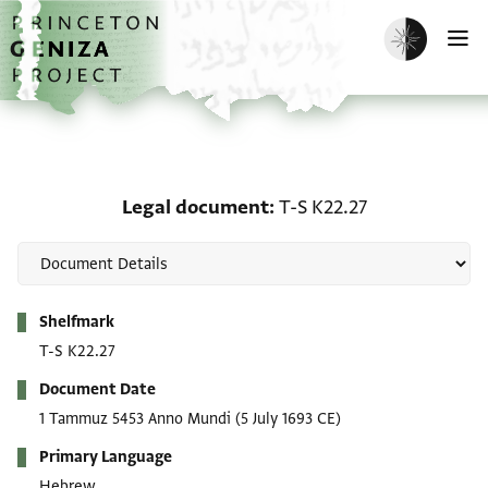
Skip to main content
home
Enable dark m
O
Legal document: T-S K2
Legal document
T-S K22.27
Metadata
Shelfmark
T-S K22.27
Document Date
1 Tammuz 5453 Anno Mundi
(5 July 1693 CE)
Primary Language
Hebrew