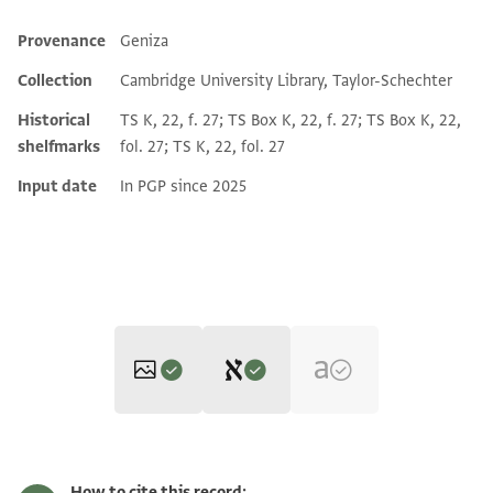
Provenance
Geniza
Additional metadata
Collection
Cambridge University Library, Taylor-Schechter
Historical
TS K, 22, f. 27; TS Box K, 22, f. 27; TS Box K, 22,
shelfmarks
fol. 27; TS K, 22, fol. 27
Input date
In PGP since 2025
Editor: Dudley, Matthew
T-S K22.27 1r
Zoom and Rotate
Matthew Dudley's digital edition (2025).
How to cite this record: