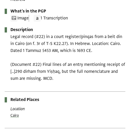
What's in the PGP
Image
1 Transcription
Description
Legal record (#22) in a court register/pinqas from a beit din
in Cairo (on f. 3r of T-S K22.27). In Hebrew. Location: Cairo.
Dated 1 Tammuz 5453 AM, which is 1693 CE.
(Document #22) Final lines of an entry mentioning receipt of
[..]290 dirham from Yiṣḥaq, but the full nomenclature and
sum are missing. MCD.
Related Places
Location
Cairo