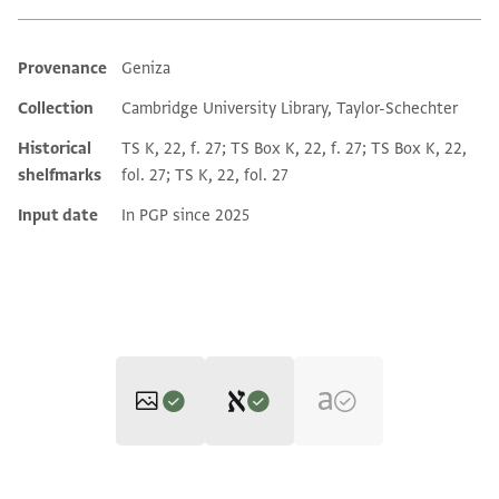
Provenance
Geniza
Additional metadata
Collection
Cambridge University Library, Taylor-Schechter
Historical
TS K, 22, f. 27; TS Box K, 22, f. 27; TS Box K, 22,
shelfmarks
fol. 27; TS K, 22, fol. 27
Input date
In PGP since 2025
Editor: Dudley, Matthew