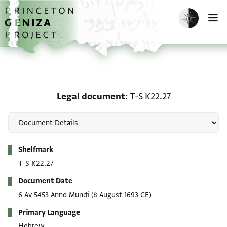
Skip to main content
home
Enable dark m
O
Legal document: T-S K2
Legal document
T-S K22.27
Metadata
Shelfmark
T-S K22.27
Document Date
6 Av 5453 Anno Mundi
(8 August 1693 CE)
Primary Language
Hebrew