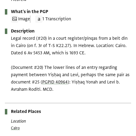
What's in the PGP
Image
1 Transcription
Description
Legal record (#20) in a court register/pinqas from a beit din
in Cairo (on f. 3r of T-S K22.27). In Hebrew. Location: Cairo.
Dated 6 Av 5453 AM, which is 1693 CE.
(Document #20) The lower lines of an entry regarding
payment between Yiṣḥaq and Levi, perhaps the same pair as
document #25 (
PGPID 40964
): Yiṣḥaq Yonah and Levi b.
Avraham Roditi. MCD.
Related Places
Location
Cairo