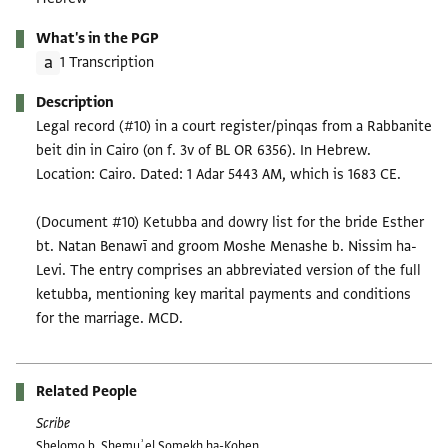
What's in the PGP
1 Transcription
Description
Legal record (#10) in a court register/pinqas from a Rabbanite
beit din in Cairo (on f. 3v of BL OR 6356). In Hebrew.
Location: Cairo. Dated: 1 Adar 5443 AM, which is 1683 CE.
(Document #10) Ketubba and dowry list for the bride Esther
bt. Natan Benawī and groom Moshe Menashe b. Nissim ha-
Levi. The entry comprises an abbreviated version of the full
ketubba, mentioning key marital payments and conditions
for the marriage. MCD.
Related People
Scribe
Shelomo b. Shemuʾel Somekh ha-Kohen