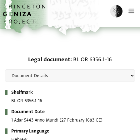
Skip to main content
home
Enable dark m
O
Legal document: BL OR 6
Legal document
BL OR 6356.1–16
Metadata
Shelfmark
BL OR 6356.1–16
Document Date
1 Adar 5443 Anno Mundi
(27 February 1683 CE)
Primary Language
Hebrew