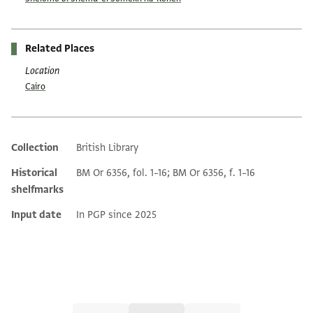
Related Places
Location
Cairo
Collection
British Library
Additional metadata
Historical
BM Or 6356, fol. 1–16; BM Or 6356, f. 1–16
shelfmarks
Input date
In PGP since 2025