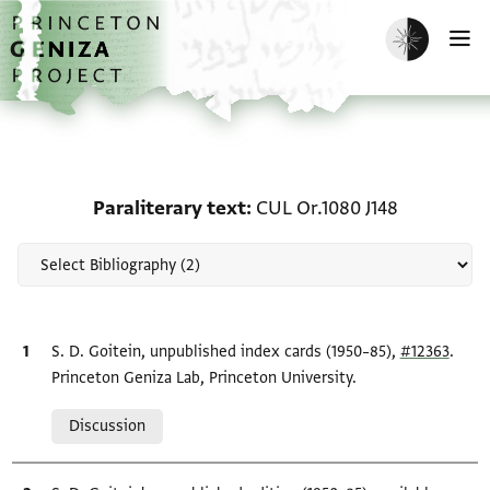
Skip to main content
home
Enable dark m
O
Scholarship on Paraliter
Paraliterary text
CUL Or.1080 J148
Bibliographic citation
S. D. Goitein, unpublished index cards (1950–85),
#12363
.
Princeton Geniza Lab, Princeton University.
Relation to document
Discussion