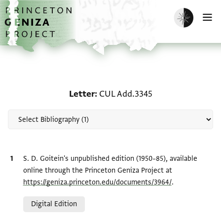
Skip to main content
home
Enable dark m
O
Scholarship on Letter: 
Letter
CUL Add.3345
Bibliographic citation
S. D. Goitein's unpublished edition (1950–85), available
online through the Princeton Geniza Project at
https://geniza.princeton.edu/documents/3964/
.
Relation to document
Digital Edition