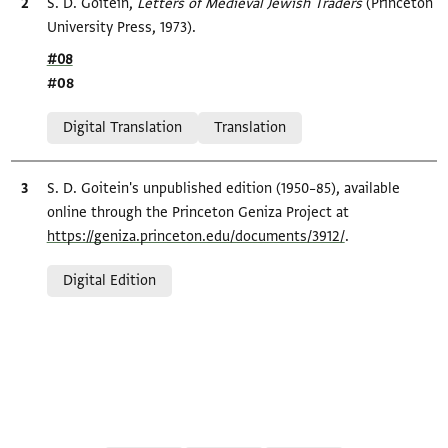
Bibliographic citation
S. D. Goitein,
Letters of Medieval Jewish Traders
(Princeton
University Press, 1973).
Location in source
#08
#08
Relation to document
Digital Translation
Translation
Bibliographic citation
S. D. Goitein's unpublished edition (1950–85), available
online through the Princeton Geniza Project at
https://geniza.princeton.edu/documents/3912/
.
Relation to document
Digital Edition