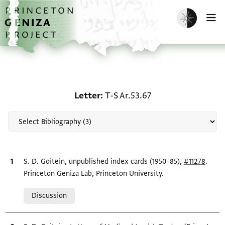
Skip to main content
home
Enable dark m
O
Scholarship on Letter: T
Letter
T-S Ar.53.67
Bibliographic citation
S. D. Goitein, unpublished index cards (1950–85),
#11278
.
Princeton Geniza Lab, Princeton University.
Relation to document
Discussion