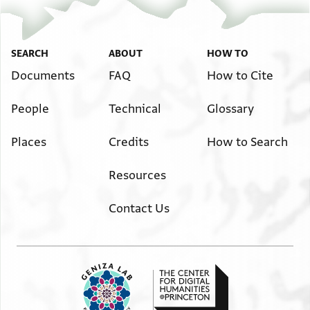
emendations by Alan Elbaum, 2020.
T-S 8J41.13 1v
Image Permissions Statement
SEARCH
ABOUT
HOW TO
. . . . . . . . . . . . . . . . . . . . . . . . . . . . ] עאפיה
. . . . . . . . . . . . . . . . . . . ] מדה שהר ו/נ/צף ואמא
Documents
FAQ
How to Cite
View :
T-S 8J41.13
מא
People
Technical
Glossary
דכרה אלמולי מן גהה מות אלצגירה פאללה תעאלי
יגעלהא כאתמת אהואנכם ולא יעוד [[ל]] עליכם מכרוה
Places
Credits
How to Search
פאללה יעוצכם בצבי בקארוב ודכרת בנת פתוח
אלשמשורי
Resources
אן אמראת עמי צאימה מן אגל אבנהא אנה מריץ
פמא ענדה מרץ ולא באס סוא חציפאת טלעת עליה
Contact Us
וקאל אנני אמ. .תה אלסכן אנת תערף אן הדה אלמרה
גריבה . . . . כאנת אם יוסף למן סאפר מוסי קאלת
מא יסכן ענדי עאזב פכיף אלגרבא ואללה אלעצים
מן יום אן כרגת אמראת עמי מא אסתנפעת מנהם
בכרא סוא תלאת שהור וארבע כאלין וקד אשתרינא