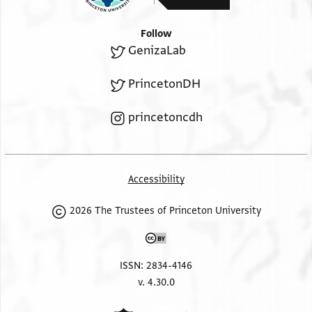
אלגיר ומא בקי אלא אלעמארה ואיש מא בקי דפענאה
למן לה ענדנא שי ומא אנצרית אלא בסבב [אלאמר]אץ
Follow
וקלה אלמעישה ואלנפקה וטלבת נסאפר מע אלפקיה
GenizaLab
גמאל אלדין אבן אל . . י [ו]כאן אלממלוך כמא תוגה
ללעאפיה
PrincetonDH
princetoncdh
Accessibility
2026 The Trustees of Princeton University
ISSN: 2834-4146
v. 4.30.0