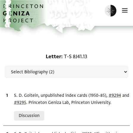
Skip to main content
home
Enable dark m
O
Scholarship on Letter: T-
Letter
T-S 8J41.13
Bibliographic citation
S. D. Goitein, unpublished index cards (1950–85),
#9294
and
#9295
. Princeton Geniza Lab, Princeton University.
Relation to document
Discussion