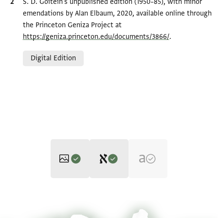
Bibliographic citation
S. D. Goitein's unpublished edition (1950–85), with minor
emendations by Alan Elbaum, 2020, available online through
the Princeton Geniza Project at
https://geniza.princeton.edu/documents/3866/
.
Relation to document
Digital Edition
Editor: Goitein, S. D.
T-S 8J41.13 1r
Zoom and Rotate
S. D. Goitein's unpublished edition (1950–85), with minor