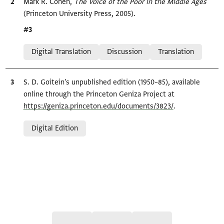
Bibliographic citation
Mark R. Cohen,
The Voice of the Poor in the Middle Ages
(Princeton University Press, 2005).
Location in source
#3
Relation to document
Digital Translation
Discussion
Translation
Bibliographic citation
S. D. Goitein's unpublished edition (1950–85), available
online through the Princeton Geniza Project at
https://geniza.princeton.edu/documents/3823/
.
Relation to document
Digital Edition