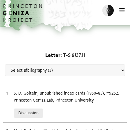
Skip to main content
home
Enable dark m
O
Scholarship on Letter: T-
Letter
T-S 8J37.11
Bibliographic citation
S. D. Goitein, unpublished index cards (1950–85),
#9252
.
Princeton Geniza Lab, Princeton University.
Relation to document
Discussion