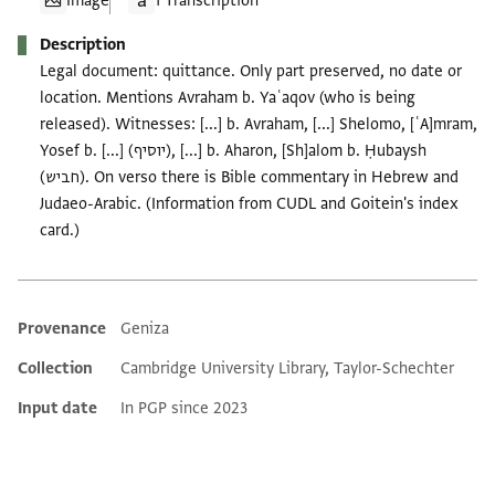
Image
1 Transcription
Description
Legal document: quittance. Only part preserved, no date or
location. Mentions Avraham b. Yaʿaqov (who is being
released). Witnesses: [...] b. Avraham, [...] Shelomo, [ʿA]mram,
Yosef b. [...] (יוסיף), [...] b. Aharon, [Sh]alom b. Ḥubaysh
(חביש). On verso there is Bible commentary in Hebrew and
Judaeo-Arabic. (Information from CUDL and Goitein's index
card.)
Provenance
Geniza
Additional metadata
Collection
Cambridge University Library, Taylor-Schechter
Input date
In PGP since 2023