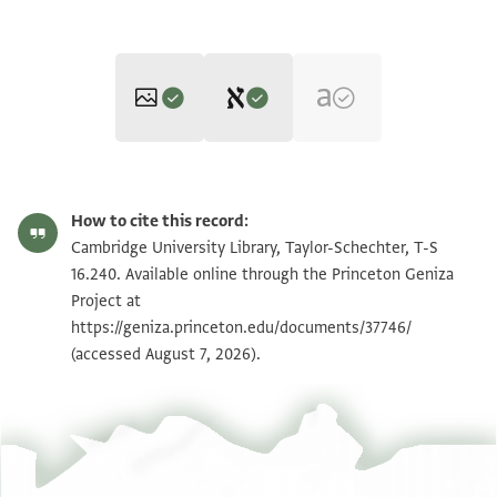
Editor: Goitein, S. D.
T-S 16.240 1r
Zoom and Rotate
S. D. Goitein's unpublished edition (1950–85).
How to cite this record:
Recto
T-S 16.240 1v
Cambridge University Library, Taylor-Schechter, T-S
] מודעי[ן
16.240. Available online through the Princeton Geniza
] כל מודעי[ן
Project at
Image Permissions Statement
https://geniza.princeton.edu/documents/37746/
] לא שליחות
(accessed August 7, 2026).
] לא ערבנות
]ה לא בגדים
]תכות לא גלוי ולא
י]ורשיו בין בחיים
]י ושטר יווני וצכי