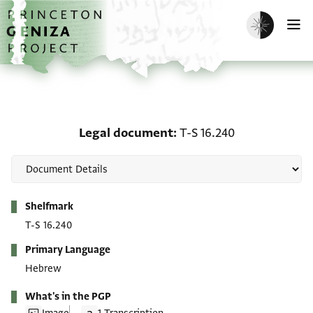
Skip to main content
home
Enable dark m
O
Legal document: T-S 16
Legal document
T-S 16.240
Metadata
Shelfmark
T-S 16.240
Primary Language
Hebrew
What's in the PGP