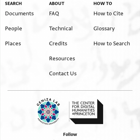
].בן [. .]עה או מתחת
SEARCH
ABOUT
HOW TO
]ה יהיו דבריהם שקר
Documents
FAQ
How to Cite
]ע. .ין מהם אין ל.ברין[
People
Technical
Glossary
]ה שיצא מתחת ידי[הם
]. יה. . . עניתי ורא[יתי
Places
Credits
How to Search
]ש. . . שנטלתי וקיבלתי
]. . . . . . למעלה ולא
Resources
]. . על אברהם בן יעקב
]י עלי לעוזרו ולפו. . .
Contact Us
] ם ומפוצים וכל מי ש[. .
] רחוק יורש ונוחל יהודי
] ולא בפרהסיה לטעון
]יו וטענותיו בטילים
] שובר זה שיהיה //בידו// לזכות
בר]ורים ונאמנים כשני בני
]זה ב[חו]מר כל השטרות
Follow
] מכתא ודלא .