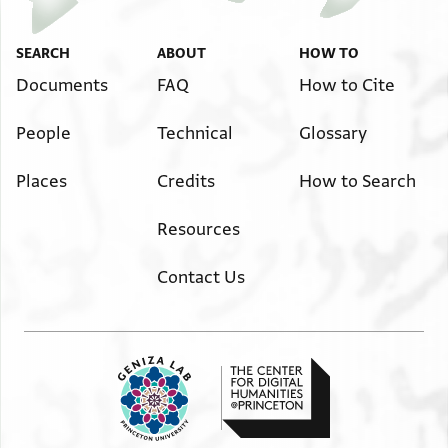
Image Permissions Statement
SEARCH
ABOUT
HOW TO
בשמך
תדכרה אלא אלשיך אבי אלכרם מרואן
תדכרה אלי סיידי אבו אלכרם מרואן אטאל אללה
Documents
FAQ
How to Cite
מן צדיקה נסים
בקאה תתפצל יא מולאי כמא לם תזל עואידך
People
Technical
Glossary
ותשתרי לי ד בראני מלאח כבאר י צחון
מלוונה ותאכד לי איצא נ זבדיא מלוונה
Places
Credits
How to Search
גיאד ותשתרי ל[הם] עלאוה גיידה ות[שת]רי
. . . . .] מרכב באופא כרא ותנפדהם פי
Resources
אלכליג והאדי אכבר חואיגי ענדך ומא
אחתאג אוכד עליך ואן ארדת אלתמן נדפעה
Contact Us
אלי אכיך אבי אלפצל אן ננפדה אליך או נאכד
לך מן אלחואיג איש מא אשתהית כץ נפסך
אתם אלסלאם ואן קדרת תשתמע מע ערוס תקול לה
נסים יבלגך אלסלאם יקול לך תנפד תאכד אלשי אלדי
לך
שאכר מודתה נסים בן בנאיא