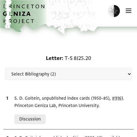
Skip to main content
home
Enable dark m
O
Scholarship on Letter: T
Letter
T-S 8J25.20
Bibliographic citation
S. D. Goitein, unpublished index cards (1950–85),
#9161
.
Princeton Geniza Lab, Princeton University.
Relation to document
Discussion