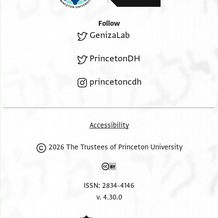
Follow
מדינת מצר עמרהא {אללה} אלי בית אלשיך אלאגל
GenizaLab
אלאפצל אלאכרם
אבו אלפרג אבן אלריס אדאם אללה סעאדתה
PrincetonDH
princetoncdh
Accessibility
2026 The Trustees of Princeton University
ISSN: 2834-4146
v. 4.30.0