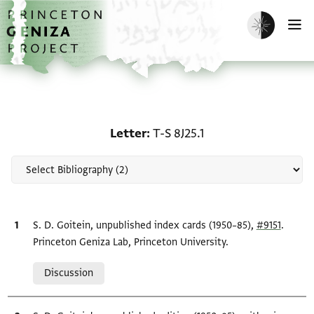
Skip to main content
home
Enable dark m
O
Scholarship on Letter: T-
Letter
T-S 8J25.1
Bibliographic citation
S. D. Goitein, unpublished index cards (1950–85),
#9151
.
Princeton Geniza Lab, Princeton University.
Relation to document
Discussion