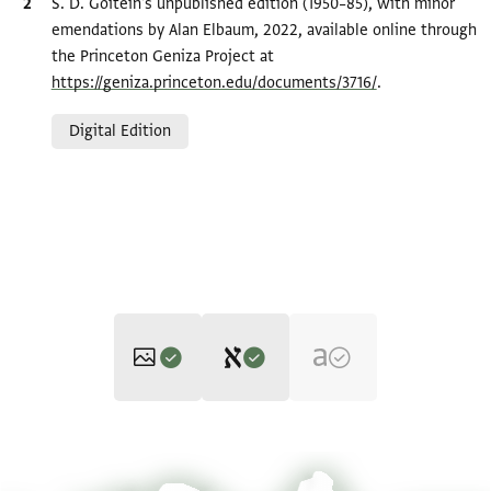
Bibliographic citation
S. D. Goitein's unpublished edition (1950–85), with minor
emendations by Alan Elbaum, 2022, available online through
the Princeton Geniza Project at
https://geniza.princeton.edu/documents/3716/
.
Relation to document
Digital Edition
Editor: Goitein, S. D.
T-S 8J25.1 1r
Zoom and Rotate
S. D. Goitein's unpublished edition (1950–85), with minor