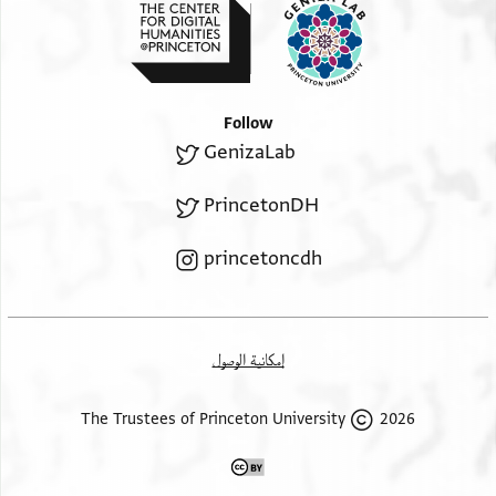
Verso, address:
מדינת מצר עמרהא {אללה} אלי בית אלשיך אלאגל
Follow
אלאפצל אלאכרם
GenizaLab
אבו אלפרג אבן אלריס אדאם אללה סעאדתה
PrincetonDH
princetoncdh
إمكانية الوصول
2026 The Trustees of Princeton University