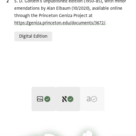
Bibliographic citation
S. D. Goitein's unpublished edition (1950–85), with minor
emendations by Alan Elbaum (10/2020), available online
through the Princeton Geniza Project at
https://geniza.princeton.edu/documents/3672/
.
Relation to document
Digital Edition
Editor: Goitein, S. D.
T-S 8J22.31 1r
Zoom and Rotate
S. D. Goitein's unpublished edition (1950–85), with minor