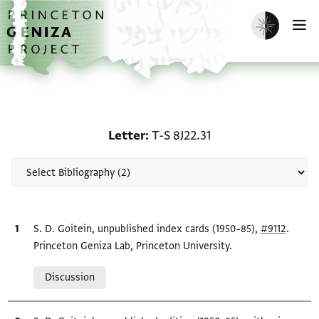
Skip to main content
home
Enable dark m
O
Scholarship on Letter: T
Letter
T-S 8J22.31
Bibliographic citation
S. D. Goitein, unpublished index cards (1950–85),
#9112
.
Princeton Geniza Lab, Princeton University.
Relation to document
Discussion