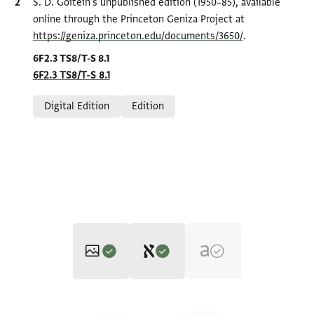
Bibliographic citation
S. D. Goitein's unpublished edition (1950–85), available
online through the Princeton Geniza Project at
https://geniza.princeton.edu/documents/3650/
.
Location in source
6F2.3 TS8/T-S 8.1
6F2.3 TS8/T-S 8.1
Relation to document
Digital Edition
Edition
Editor: Goitein, S. D.