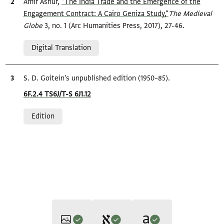
Bibliographic citation
Amir Ashur,
"The India Trade and the Emergence of the
Engagement Contract: A Cairo Geniza Study,"
The Medieval
Globe
3, no. 1 (Arc Humanities Press, 2017), 27-46.
Relation to document
Digital Translation
Bibliographic citation
S. D. Goitein's unpublished edition (1950–85).
Location in source
6F.2.4 TS6J/T-S 6J1.12
Relation to document
Edition