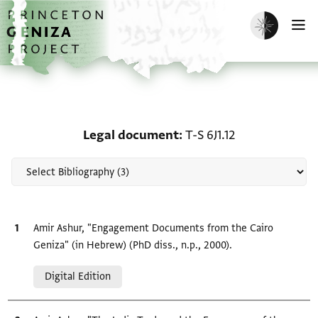
Skip to main content
home
Enable dark m
O
Scholarship on Legal do
Legal document
T-S 6J1.12
Bibliographic citation
Amir Ashur, "Engagement Documents from the Cairo
Geniza‎" (in Hebrew) (PhD diss., n.p., 2000).
Relation to document
Digital Edition