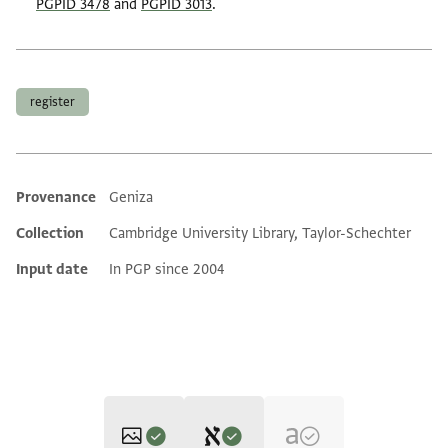
PGPID 3478
and
PGPID 3013
.
Tags
register
Provenance
Geniza
Additional metadata
Collection
Cambridge University Library, Taylor-Schechter
Input date
In PGP since 2004