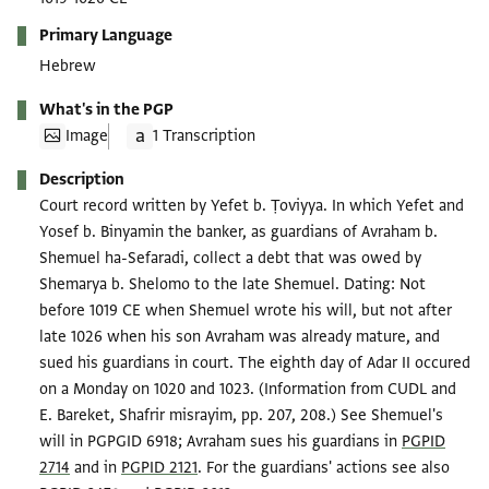
Primary Language
Hebrew
What's in the PGP
Image
1 Transcription
Description
Court record written by Yefet b. Ṭoviyya. In which Yefet and
Yosef b. Binyamin the banker, as guardians of Avraham b.
Shemuel ha-Sefaradi, collect a debt that was owed by
Shemarya b. Shelomo to the late Shemuel. Dating: Not
before 1019 CE when Shemuel wrote his will, but not after
late 1026 when his son Avraham was already mature, and
sued his guardians in court. The eighth day of Adar II occured
on a Monday on 1020 and 1023. (Information from CUDL and
E. Bareket, Shafrir misrayim, pp. 207, 208.) See Shemuel's
will in PGPGID 6918; Avraham sues his guardians in
PGPID
2714
and in
PGPID 2121
. For the guardians' actions see also