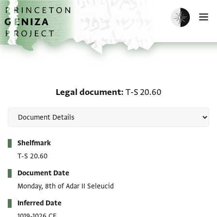
Skip to main content
home
Enable dark m
O
Legal document: T-S 20
Legal document
T-S 20.60
Metadata
Shelfmark
T-S 20.60
Document Date
Monday, 8th of Adar II Seleucid
Inferred Date
1019-1026 CE