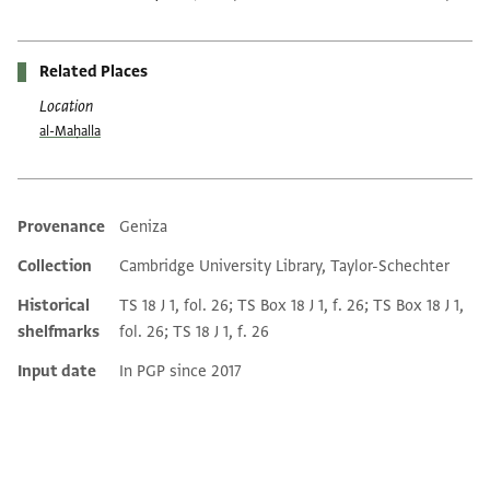
Related Places
Location
al-Maḥalla
Provenance
Geniza
Additional metadata
Collection
Cambridge University Library, Taylor-Schechter
Historical
TS 18 J 1, fol. 26; TS Box 18 J 1, f. 26; TS Box 18 J 1,
shelfmarks
fol. 26; TS 18 J 1, f. 26
Input date
In PGP since 2017