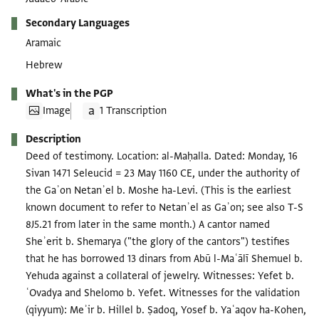
Secondary Languages
Aramaic
Hebrew
What's in the PGP
Image
1 Transcription
Description
Deed of testimony. Location: al-Maḥalla. Dated: Monday, 16
Sivan 1471 Seleucid = 23 May 1160 CE, under the authority of
the Gaʾon Netanʾel b. Moshe ha-Levi. (This is the earliest
known document to refer to Netanʾel as Gaʾon; see also T-S
8J5.21 from later in the same month.) A cantor named
Sheʾerit b. Shemarya ("the glory of the cantors") testifies
that he has borrowed 13 dinars from Abū l-Maʿālī Shemuel b.
Yehuda against a collateral of jewelry. Witnesses: Yefet b.
ʿOvadya and Shelomo b. Yefet. Witnesses for the validation
(qiyyum): Meʾir b. Hillel b. Ṣadoq, Yosef b. Yaʿaqov ha-Kohen,