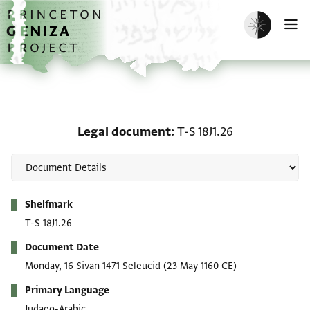
Skip to main content
home
Enable dark m
O
Legal document: T-S 18J
Legal document
T-S 18J1.26
Metadata
Shelfmark
T-S 18J1.26
Document Date
Monday, 16 Sivan 1471 Seleucid
(23 May 1160 CE)
Primary Language
Judaeo-Arabic