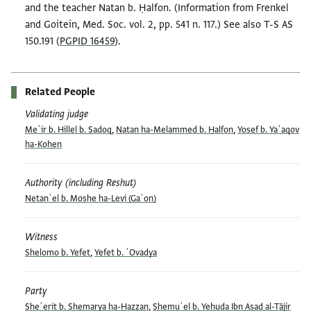
and the teacher Natan b. Ḥalfon. (Information from Frenkel
and Goitein, Med. Soc. vol. 2, pp. 541 n. 117.) See also T-S AS
150.191 (
PGPID 16459
).
Related People
Validating judge
Meʾir b. Hillel b. Ṣadoq
,
Natan ha-Melammed b. Ḥalfon
,
Yosef b. Yaʿaqov
ha-Kohen
Authority (including Reshut)
Netanʾel b. Moshe ha-Levi (Gaʾon)
Witness
Shelomo b. Yefet
,
Yefet b. ʿOvadya
Party
Sheʾerit b. Shemarya ha-Ḥazzan
,
Shemuʾel b. Yehuda Ibn Asad al-Tājir