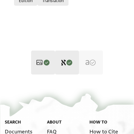
Edition
Translation
Editor: Gil, Moshe
T-S 18J1.17 1r
Zoom and Rotate
Moshe Gil,
In the Kingdom of Ishmael‎
(in Hebrew) (Tel Aviv
University, 1997), vol. 2.
T-S 18J1.17 1v
recto
Image Permissions Statement
SEARCH
ABOUT
HOW TO
שהדותא דהות באנפנא אנן שהדי דחתימין לתחתא
Documents
FAQ
How to Cite
View :
T-S 18J1.17