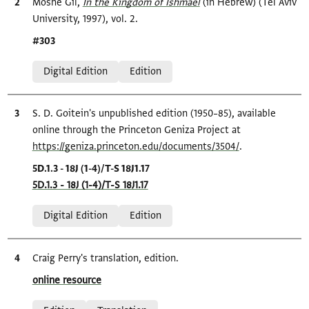
Bibliographic citation
Moshe Gil,
In the Kingdom of Ishmael‎
(in Hebrew) (Tel Aviv
University, 1997), vol. 2.
Location in source
#303
Relation to document
Digital Edition
Edition
Bibliographic citation
S. D. Goitein's unpublished edition (1950–85), available
online through the Princeton Geniza Project at
https://geniza.princeton.edu/documents/3504/
.
Location in source
5D.1.3 - 18J (1-4)/T-S 18J1.17
5D.1.3 - 18J (1-4)/T-S 18J1.17
Relation to document
Digital Edition
Edition
Bibliographic citation
Craig Perry's translation, edition.
Location in source
online resource
Relation to document