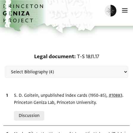
Skip to main content
home
Enable dark m
O
Scholarship on Legal doc
Legal document
T-S 18J1.17
Bibliographic citation
S. D. Goitein, unpublished index cards (1950–85),
#10883
.
Princeton Geniza Lab, Princeton University.
Relation to document
Discussion