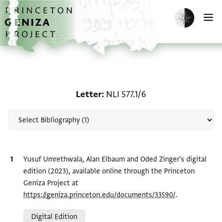
Skip to main content
home
Enable dark m
O
Scholarship on Letter: NL
Letter
NLI 577.1/6
Bibliographic citation
Yusuf Umrethwala, Alan Elbaum and Oded Zinger's digital
edition (2023), available online through the Princeton
Geniza Project at
https://geniza.princeton.edu/documents/33590/
.
Relation to document
Digital Edition