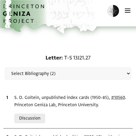
Skip to main content
home
Enable dark m
O
Scholarship on Letter: T-
Letter
T-S 13J21.27
Bibliographic citation
S. D. Goitein, unpublished index cards (1950–85),
#10560
.
Princeton Geniza Lab, Princeton University.
Relation to document
Discussion