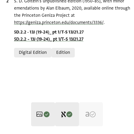
Bibliographic citation
S. D. Goitein's unpublished edition (1950–85), with minor
emendations by Alan Elbaum, 2020, available online through
the Princeton Geniza Project at
https://geniza.princeton.edu/documents/3336/
.
Location in source
5D.2.2 - 13J (19-24)_ pt 1/T-S 13J21.27
5D.2.2 - 13J (19-24)_ pt 1/T-S 13J21.27
Relation to document
Digital Edition
Edition